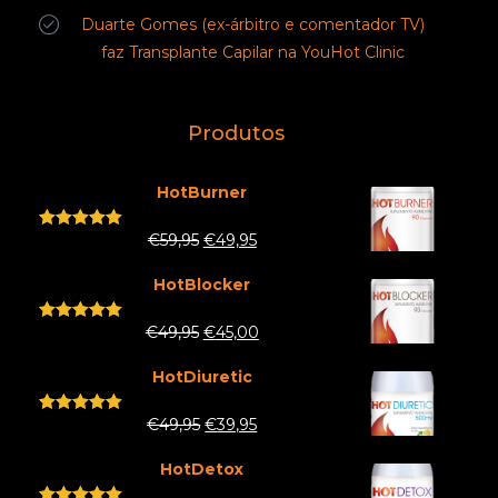
Duarte Gomes (ex-árbitro e comentador TV)
faz Transplante Capilar na YouHot Clinic
Produtos
HotBurner
€
59,95
€
49,95
Rated
5.00
out of 5
HotBlocker
€
49,95
€
45,00
Rated
5.00
out of 5
HotDiuretic
€
49,95
€
39,95
Rated
5.00
out of 5
HotDetox