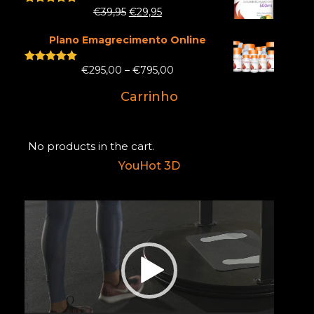
€
39,95
€
29,95
Rated
5.00
out of 5
Plano Emagrecimento Online
€
295,00
–
€
795,00
Rated
5.00
out of 5
Carrinho
No products in the cart.
YouHot 3D
Reprodutor
de
vídeo