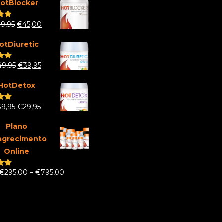
otBlocker
49,95
€
45,00
.00
 5
otDiuretic
49,95
€
39,95
.00
 5
HotDetox
39,95
€
29,95
.00
 5
Plano
agrecimento
Online
€
295,00
–
€
795,00
.00
 5