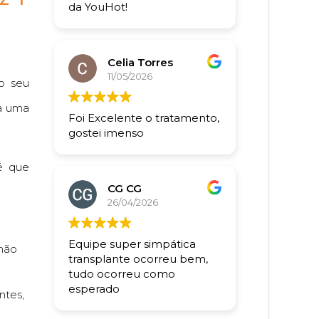
da YouHot!
Celia Torres
11/05/2026
 o seu
ra uma
Foi Excelente o tratamento,
gostei imenso
é que
CG CG
26/04/2026
Equipe super simpática
 não
transplante ocorreu bem,
tudo ocorreu como
esperado
ntes,