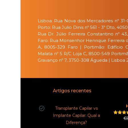
Lisboa: Rua Nova dos Mercadores nº 31-C
Porto: Rua Julio Dinis nº 561 - 3º Dto, 405
Rua Dr. Júlio Ferreira Constantino nº 43
Faro: Rua Monsenhor Henrique Ferreira da 
A, 8005-329 Faro | Portimão: Edifício 
Malata nº 5 R/C Loja C, 8500-549 Portim
Gravanço nº 7, 3750-308 Águeda | Lisboa
Artigos recentes
Transplante Capilar vs
Implante Capilar: Qual a
€
Rated
5
Diferença?
out of