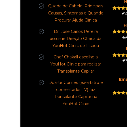
H
Queda de Cabelo: Principais
Causas, Sintomas e Quando
€
Rated
5
out of
Procurar Ajuda Clínica
H
Dr. José Carlos Pereira
€
Rated
5
assume Direção Clínica da
out of
YouHot Clinic de Lisboa
Chef Chakall escolhe a
€
Rated
5
YouHot Clinic para realizar
out of
Transplante Capilar
Em
Duarte Gomes (ex-árbitro e
comentador TV) faz
Transplante Capilar na
Rated
5
out of
YouHot Clinic