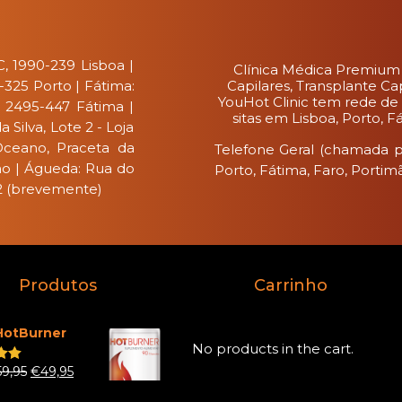
, 1990-239 Lisboa |
Clínica Médica Premium
0-325 Porto | Fátima:
Capilares, Transplante Ca
YouHot Clinic tem rede de 
, 2495-447 Fátima |
sitas em Lisboa, Porto, 
Silva, Lote 2 - Loja
Oceano, Praceta da
Telefone Geral (chamada pa
ão | Águeda: Rua do
Porto, Fátima, Faro, Portim
 2 (brevemente)
Produtos
Carrinho
HotBurner
No products in the cart.
59,95
€
49,95
.00
 5