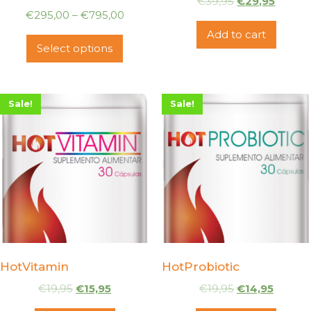
€
39,95
€
29,95
€
295,00
–
€
795,00
Add to cart
Select options
Sale!
Sale!
HotVitamin
HotProbiotic
€
19,95
€
15,95
€
19,95
€
14,95