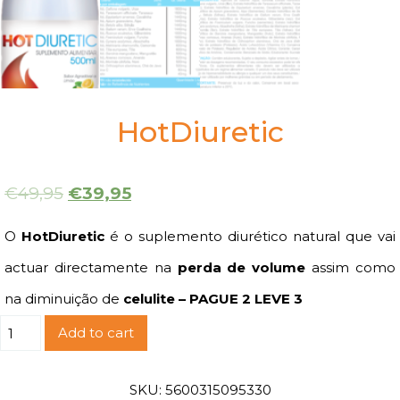
HotDiuretic
€
49,95
€
39,95
O
HotDiuretic
é o suplemento diurético natural que vai
actuar directamente na
perda de volume
assim como
na diminuição de
celulite – PAGUE 2 LEVE 3
HotDiuretic
Add to cart
quantity
SKU:
5600315095330