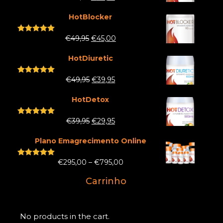
out of 5
HotBlocker
€
49,95
€
45,00
Rated
5.00
out of 5
HotDiuretic
€
49,95
€
39,95
Rated
5.00
out of 5
HotDetox
€
39,95
€
29,95
Rated
5.00
out of 5
Plano Emagrecimento Online
€
295,00
–
€
795,00
Rated
5.00
out of 5
Carrinho
No products in the cart.