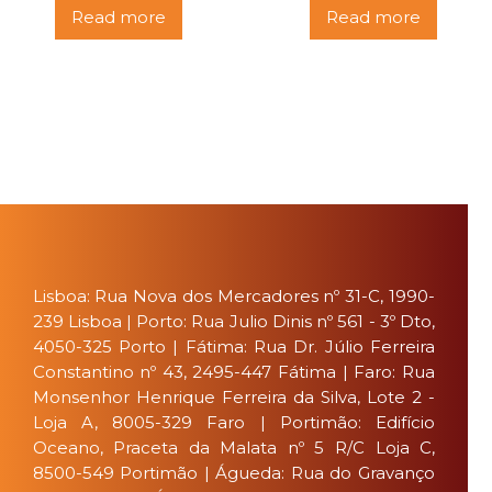
Read more
Read more
Lisboa: Rua Nova dos Mercadores nº 31-C, 1990-
239 Lisboa | Porto: Rua Julio Dinis nº 561 - 3º Dto,
4050-325 Porto | Fátima: Rua Dr. Júlio Ferreira
Constantino nº 43, 2495-447 Fátima | Faro: Rua
Monsenhor Henrique Ferreira da Silva, Lote 2 -
Loja A, 8005-329 Faro | Portimão: Edifício
Oceano, Praceta da Malata nº 5 R/C Loja C,
8500-549 Portimão | Águeda: Rua do Gravanço