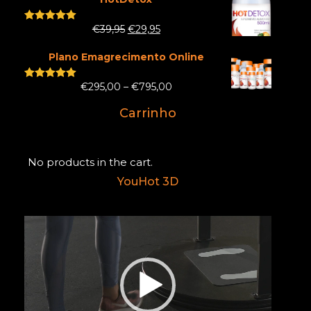
€
39,95
€
29,95
Rated
5.00
out of 5
Plano Emagrecimento Online
€
295,00
–
€
795,00
Rated
5.00
out of 5
Carrinho
No products in the cart.
YouHot 3D
Reprodutor
de
vídeo