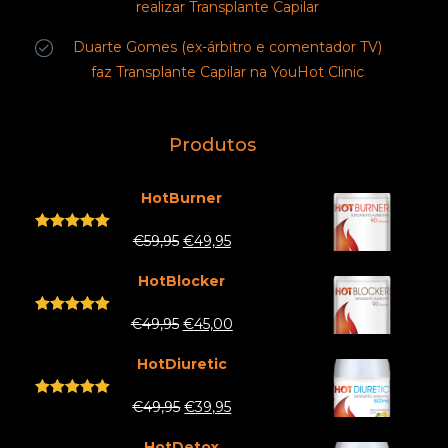
realizar Transplante Capilar
Duarte Gomes (ex-árbitro e comentador TV)
faz Transplante Capilar na YouHot Clinic
Produtos
HotBurner
€
59,95
€
49,95
Rated
5.00
out of 5
HotBlocker
€
49,95
€
45,00
Rated
5.00
out of 5
HotDiuretic
€
49,95
€
39,95
Rated
5.00
out of 5
HotDetox