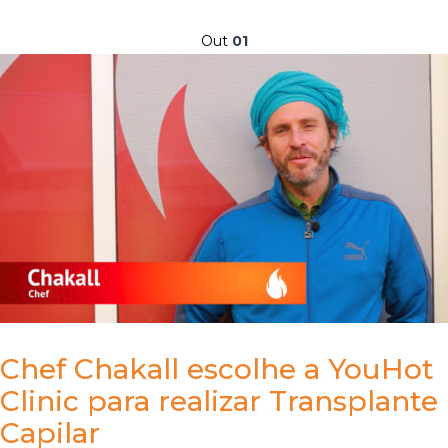
Out
01
Chef Chakall escolhe a YouHot
Clinic para realizar Transplante
Capilar