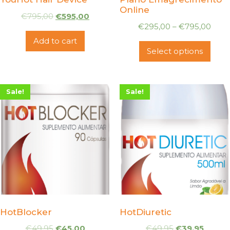
Online
€
795,00
€
595,00
€
295,00
–
€
795,00
Add to cart
Select options
Sale!
Sale!
HotBlocker
HotDiuretic
€
49,95
€
45,00
€
49,95
€
39,95