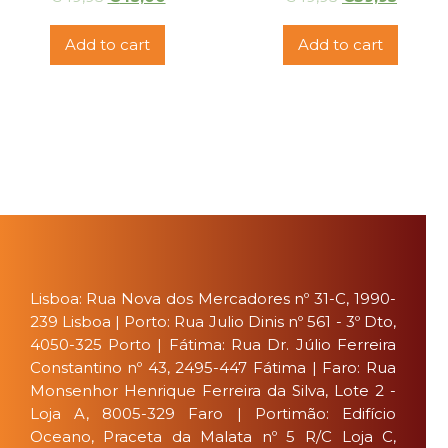
Add to cart
Add to cart
Lisboa: Rua Nova dos Mercadores nº 31-C, 1990-
239 Lisboa | Porto: Rua Julio Dinis nº 561 - 3º Dto,
4050-325 Porto | Fátima: Rua Dr. Júlio Ferreira
Constantino nº 43, 2495-447 Fátima | Faro: Rua
Monsenhor Henrique Ferreira da Silva, Lote 2 -
Loja A, 8005-329 Faro | Portimão: Edifício
Oceano, Praceta da Malata nº 5 R/C Loja C,