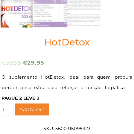
HotDetox
€
39,95
€
29,95
O suplemento HotDetox, ideal para quem procura
perder peso e/ou para reforçar a função hepática
–
PAGUE 2 LEVE 3
HotDetox
Add to cart
quantity
SKU:
5600315095323