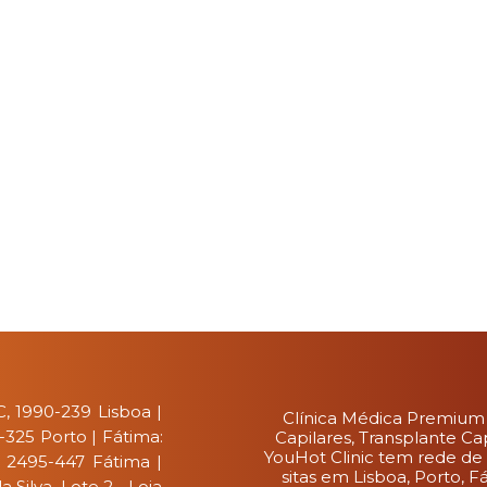
, 1990-239 Lisboa |
Clínica Médica Premium
0-325 Porto | Fátima:
Capilares, Transplante Ca
YouHot Clinic tem rede de 
, 2495-447 Fátima |
sitas em Lisboa, Porto, 
Silva, Lote 2 - Loja