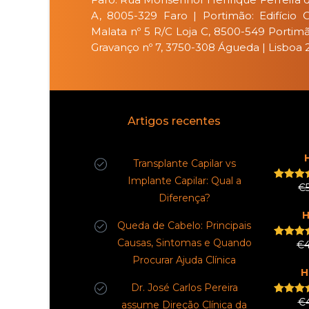
A, 8005-329 Faro | Portimão: Edifício 
Malata nº 5 R/C Loja C, 8500-549 Portim
Gravanço nº 7, 3750-308 Águeda | Lisboa
Artigos recentes
Transplante Capilar vs
Implante Capilar: Qual a
€
Rated
5
Diferença?
out of
H
Queda de Cabelo: Principais
Causas, Sintomas e Quando
€
Rated
5
out of
Procurar Ajuda Clínica
H
Dr. José Carlos Pereira
€
Rated
5
assume Direção Clínica da