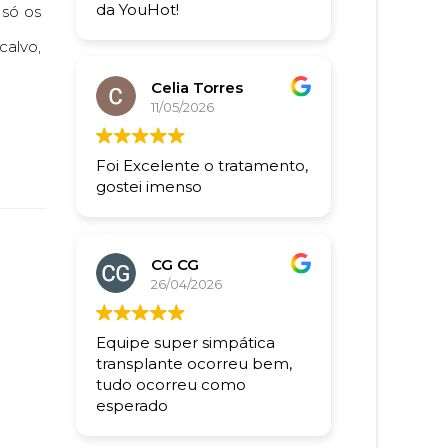
da YouHot!
 só os
alvo,
Celia Torres
11/05/2026
Foi Excelente o tratamento,
gostei imenso
CG CG
26/04/2026
Equipe super simpática
transplante ocorreu bem,
tudo ocorreu como
esperado