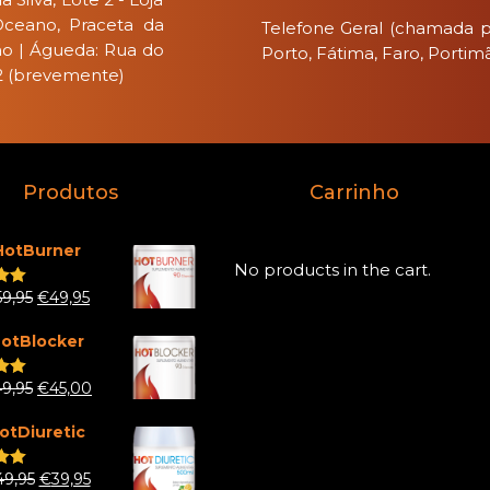
Oceano, Praceta da
Telefone Geral (chamada pa
ão | Águeda: Rua do
Porto, Fátima, Faro, Portim
 2 (brevemente)
Produtos
Carrinho
HotBurner
No products in the cart.
59,95
€
49,95
.00
 5
otBlocker
49,95
€
45,00
.00
 5
otDiuretic
49,95
€
39,95
.00