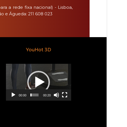
ra a rede fixa nacional) - Lisboa,
ão e Águeda: 211 608 023
YouHot 3D
Reprodutor
de
vídeo
00:00
00:20