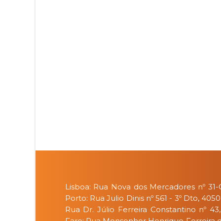
Lisboa: Rua Nova dos Mercadores nº 31-C
Porto: Rua Julio Dinis nº 561 - 3º Dto, 405
Rua Dr. Júlio Ferreira Constantino nº 43
Faro: Rua Monsenhor Henrique Ferreira da 