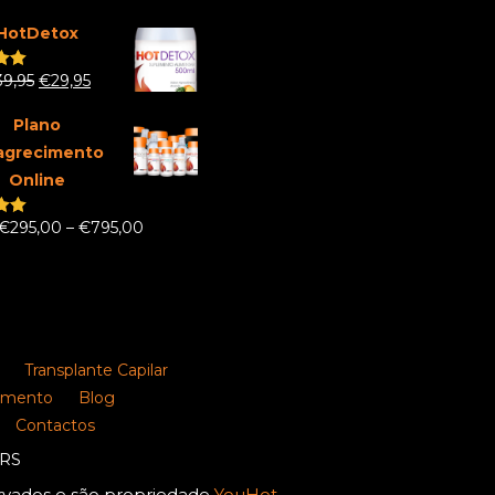
 5
HotDetox
39,95
€
29,95
.00
 5
Plano
agrecimento
Online
€
295,00
–
€
795,00
.00
 5
Transplante Capilar
amento
Blog
Contactos
ERS
ervados e são propriedade
YouHot