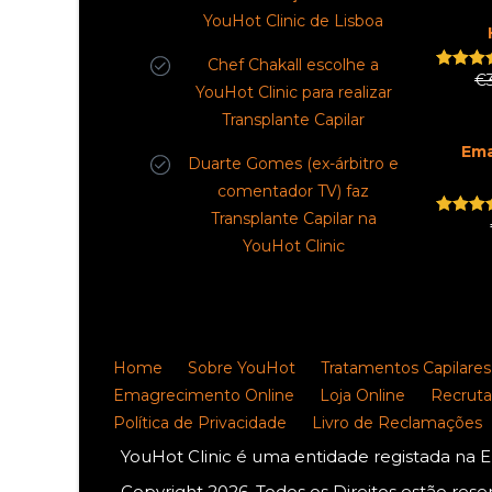
out of
YouHot Clinic de Lisboa
Chef Chakall escolhe a
€
Rated
5
YouHot Clinic para realizar
out of
Transplante Capilar
Em
Duarte Gomes (ex-árbitro e
comentador TV) faz
Transplante Capilar na
Rated
5
out of
YouHot Clinic
Home
Sobre YouHot
Tratamentos Capilares
Emagrecimento Online
Loja Online
Recrut
Política de Privacidade
Livro de Reclamações
YouHot Clinic é uma entidade registada na 
Copyright 2026. Todos os Direitos estão res