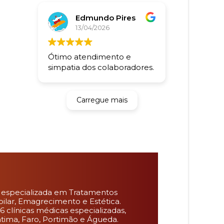
Edmundo Pires
13/04/2026
Ótimo atendimento e
simpatia dos colaboradores.
Carregue mais
 especializada em Tratamentos
pilar, Emagrecimento e Estética.
6 clínicas médicas especializadas,
Fátima, Faro, Portimão e Águeda.