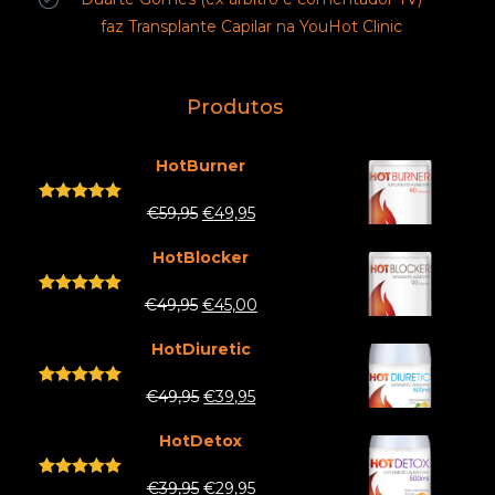
faz Transplante Capilar na YouHot Clinic
Produtos
HotBurner
€
59,95
€
49,95
Rated
5.00
out of 5
HotBlocker
€
49,95
€
45,00
Rated
5.00
out of 5
HotDiuretic
€
49,95
€
39,95
Rated
5.00
out of 5
HotDetox
€
39,95
€
29,95
Rated
5.00