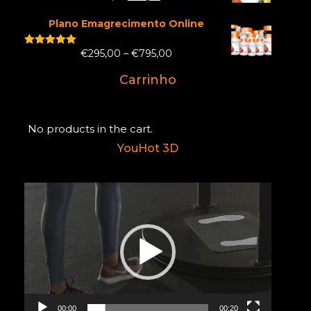
out of 5
Plano Emagrecimento Online
€
295,00
–
€
795,00
Rated
5.00
out of 5
Carrinho
No products in the cart.
YouHot 3D
Reprodutor
de
vídeo
00:00
00:20