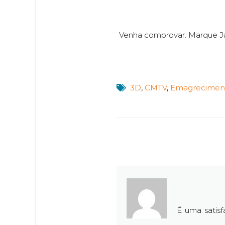
Venha comprovar. Marque Já
3D
,
CMTV
,
Emagrecimen
É uma satisf