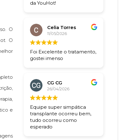
da YouHot!
Celia Torres
so. O
11/05/2026
ot. O
melhor
Foi Excelente o tratamento,
gostei imenso
mpleto
CG CG
ição,
26/04/2026
apia,
Equipe super simpática
tico e
transplante ocorreu bem,
tudo ocorreu como
esperado
tagens