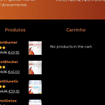
 2 (brevemente)
Produtos
Carrinho
HotBurner
No products in the cart.
59,95
€
49,95
.00
 5
otBlocker
49,95
€
45,00
.00
 5
otDiuretic
49,95
€
39,95
.00
 5
HotDetox