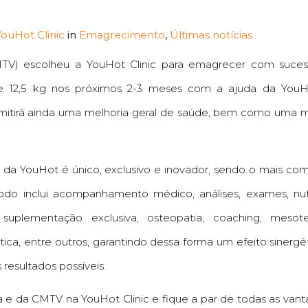
YouHot Clinic
in
Emagrecimento
,
Últimas notícias
TV) escolheu a YouHot Clinic para emagrecer com suces
de 12,5 kg nos próximos 2-3 meses com a ajuda da YouH
mitirá ainda uma melhoria geral de saúde, bem como uma 
a YouHot é único, exclusivo e inovador, sendo o mais co
o inclui acompanhamento médico, análises, exames, nutr
suplementação exclusiva, osteopatia, coaching, mesoter
tica, entre outros, garantindo dessa forma um efeito sinergé
resultados possíveis.
 e da CMTV na YouHot Clinic e fique a par de todas as van