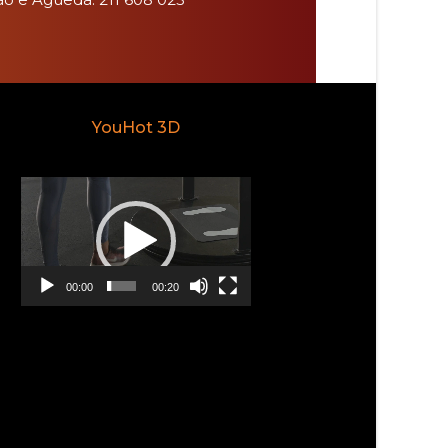
YouHot 3D
Reprodutor
de
vídeo
00:00
00:20