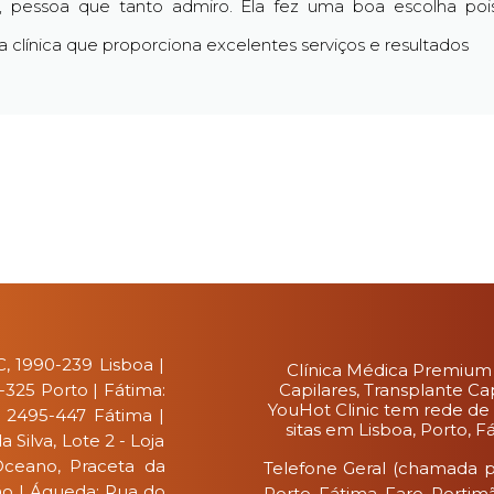
 pessoa que tanto admiro. Ela fez uma boa escolha poi
 clínica que proporciona excelentes serviços e resultados
, 1990-239 Lisboa |
Clínica Médica Premium
0-325 Porto | Fátima:
Capilares, Transplante Ca
YouHot Clinic tem rede de 
, 2495-447 Fátima |
sitas em Lisboa, Porto, 
Silva, Lote 2 - Loja
Oceano, Praceta da
Telefone Geral (chamada pa
ão | Águeda: Rua do
Porto, Fátima, Faro, Portim