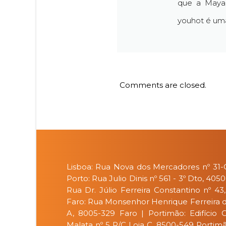
que a Maya,
youhot é uma
Comments are closed.
Lisboa: Rua Nova dos Mercadores nº 31-C
Porto: Rua Julio Dinis nº 561 - 3º Dto, 405
Rua Dr. Júlio Ferreira Constantino nº 43
Faro: Rua Monsenhor Henrique Ferreira da 
A, 8005-329 Faro | Portimão: Edifício 
Malata nº 5 R/C Loja C, 8500-549 Portim