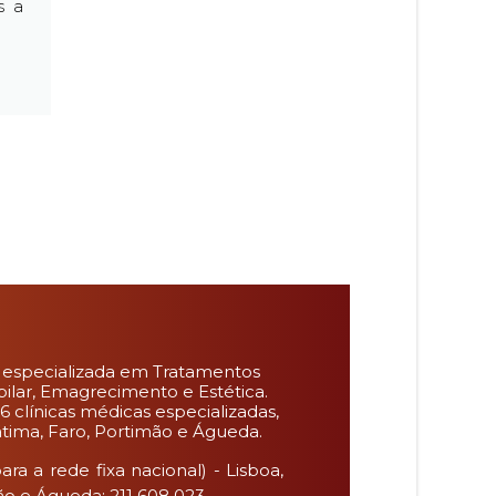
s a
 especializada em Tratamentos
pilar, Emagrecimento e Estética.
6 clínicas médicas especializadas,
Fátima, Faro, Portimão e Águeda.
ra a rede fixa nacional) - Lisboa,
ão e Águeda: 211 608 023