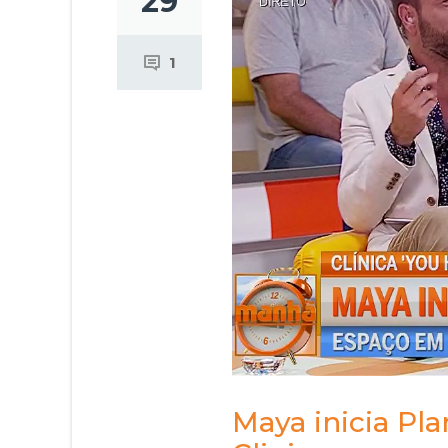
29
1
Maya inicia P